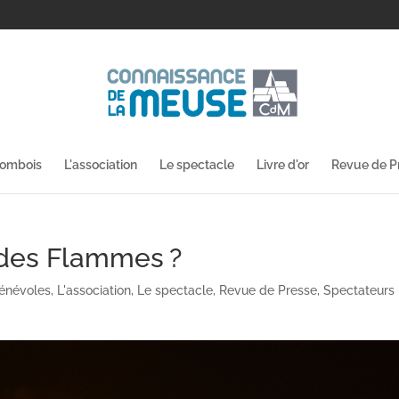
lombois
L'association
Le spectacle
Livre d'or
Revue de P
 des Flammes ?
énévoles
,
L'association
,
Le spectacle
,
Revue de Presse
,
Spectateurs