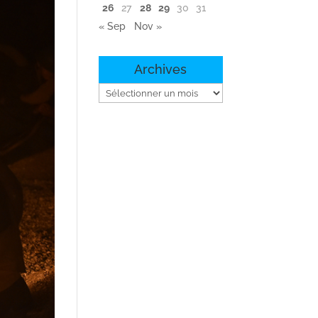
26
27
28
29
30
31
« Sep
Nov »
Archives
Archives