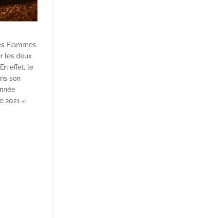
 Des Flammes
r les deux
n effet, le
ans son
année
de 2021 «