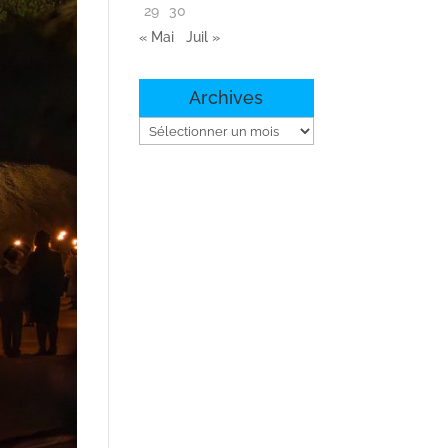
29
30
« Mai
Juil »
Archives
Archives