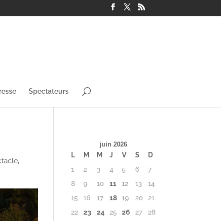
resse
Spectateurs
juin 2026
L
M
M
J
V
S
D
ctacle
,
1
2
3
4
5
6
7
8
9
10
11
12
13
14
15
16
17
18
19
20
21
22
23
24
25
26
27
28