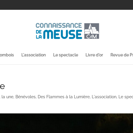
lombois
L'association
Le spectacle
Livre d'or
Revue de P
le
 la une
,
Bénévoles
,
Des Flammes à la Lumière
,
L'association
,
Le spe