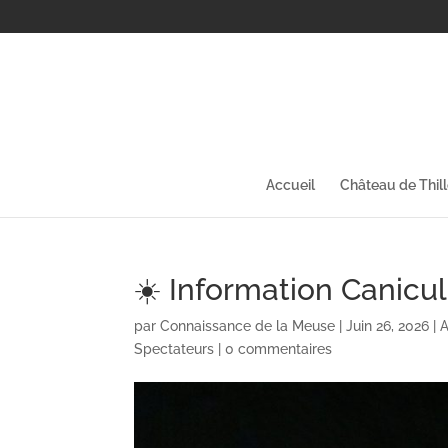
Accueil
Château de Thil
☀️ Information Canicu
par
Connaissance de la Meuse
|
Juin 26, 2026
|
A
Spectateurs
|
0 commentaires