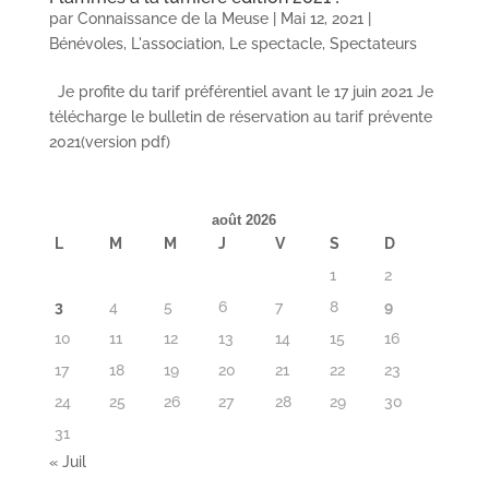
par
Connaissance de la Meuse
|
Mai 12, 2021
|
Bénévoles
,
L'association
,
Le spectacle
,
Spectateurs
Je profite du tarif préférentiel avant le 17 juin 2021 Je
télécharge le bulletin de réservation au tarif prévente
2021(version pdf)
août 2026
L
M
M
J
V
S
D
1
2
3
4
5
6
7
8
9
10
11
12
13
14
15
16
17
18
19
20
21
22
23
24
25
26
27
28
29
30
31
« Juil