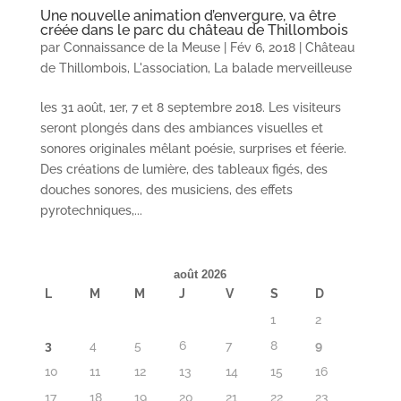
Une nouvelle animation d’envergure, va être
créée dans le parc du château de Thillombois
par
Connaissance de la Meuse
|
Fév 6, 2018
|
Château
de Thillombois
,
L'association
,
La balade merveilleuse
les 31 août, 1er, 7 et 8 septembre 2018. Les visiteurs
seront plongés dans des ambiances visuelles et
sonores originales mêlant poésie, surprises et féerie.
Des créations de lumière, des tableaux figés, des
douches sonores, des musiciens, des effets
pyrotechniques,...
août 2026
L
M
M
J
V
S
D
1
2
3
4
5
6
7
8
9
10
11
12
13
14
15
16
17
18
19
20
21
22
23