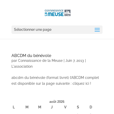
Sélectionner une page
ABCDM du bénévole
par
Connaissance de la Meuse
|
Juin 7, 2013
|
L'association
abcdm du bénévole (format livret) l’ABCDM complet
est disponible sur la page suivante : cliquez ici !
août 2026
L
M
M
J
V
S
D