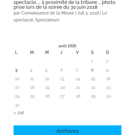
spectacle, … à proximité de la tribune … photo
prise lors de la soirée du 30 juin 2018
par
Connaissance de la Meuse
|
Juil 3, 2018
|
Le
spectacle
,
Spectateurs
août 2026
L
M
M
J
V
S
D
1
2
3
4
5
6
7
8
9
10
11
12
13
14
15
16
17
18
19
20
21
22
23
24
25
26
27
28
29
30
31
« Juil
Archives