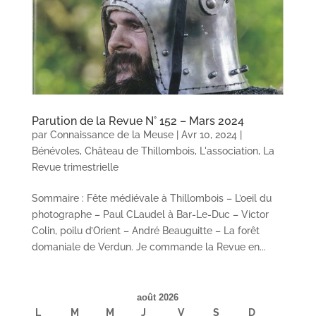
Parution de la Revue N° 152 – Mars 2024
par
Connaissance de la Meuse
|
Avr 10, 2024
|
Bénévoles
,
Château de Thillombois
,
L'association
,
La
Revue trimestrielle
Sommaire : Fête médiévale à Thillombois – L’oeil du
photographe – Paul CLaudel à Bar-Le-Duc – Victor
Colin, poilu d’Orient – André Beauguitte – La forêt
domaniale de Verdun. Je commande la Revue en...
août 2026
L
M
M
J
V
S
D