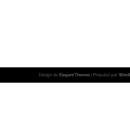
Design de
Elegant Themes
| Propulsé par
Word