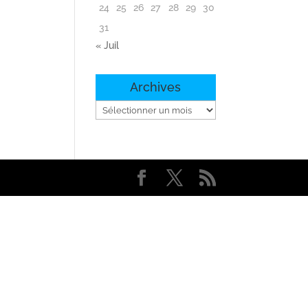
24
25
26
27
28
29
30
31
« Juil
Archives
Archives