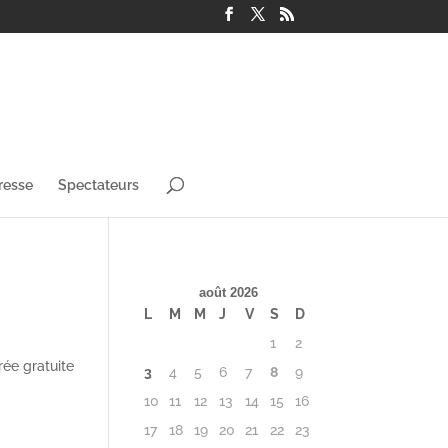
resse
Spectateurs
août 2026
L
M
M
J
V
S
D
1
2
rée gratuite
3
4
5
6
7
8
9
10
11
12
13
14
15
16
17
18
19
20
21
22
23