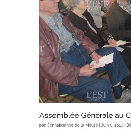
Assemblée Générale au C
par
Connaissance de la Meuse
|
Juin 6, 2016
|
Bé