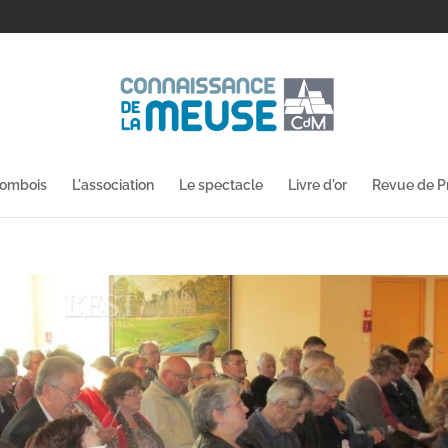
lombois
L'association
Le spectacle
Livre d'or
Revue de P