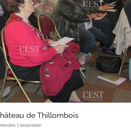
hâteau de Thillombois
névoles
,
L'association