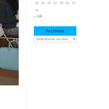
24
25
26
27
28
29
30
31
« Juil
Archives
Archives