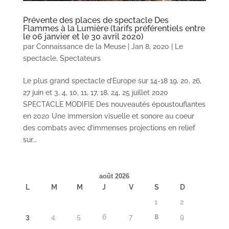
Prévente des places de spectacle Des
Flammes à la Lumière (tarifs préférentiels entre
le 06 janvier et le 30 avril 2020)
par
Connaissance de la Meuse
|
Jan 8, 2020
|
Le
spectacle
,
Spectateurs
Le plus grand spectacle d’Europe sur 14-18 19, 20, 26,
27 juin et 3, 4, 10, 11, 17, 18, 24, 25 juillet 2020
SPECTACLE MODIFIE Des nouveautés époustouflantes
en 2020 Une immersion visuelle et sonore au coeur
des combats avec d’immenses projections en relief
sur...
août 2026
L
M
M
J
V
S
D
1
2
3
4
5
6
7
8
9