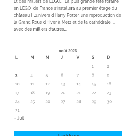
Et des milliers de LEGO… La plus grande fête foraine
en LEGO de France s’installera au premier étage du
château ! L’univers d’Harry Potter, une reproduction de
la Grand Roue d’Hiver à Metz et de la cathédrale, …
avec des milliers d’autres...
août 2026
L
M
M
J
V
S
D
1
2
3
4
5
6
7
8
9
10
11
12
13
14
15
16
17
18
19
20
21
22
23
24
25
26
27
28
29
30
31
« Juil