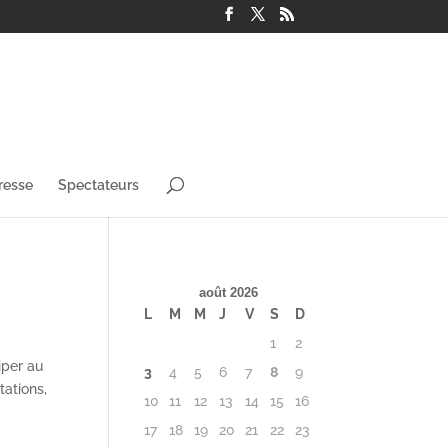
resse
Spectateurs
août 2026
L
M
M
J
V
S
D
1
2
iper au
3
4
5
6
7
8
9
tations,
10
11
12
13
14
15
16
17
18
19
20
21
22
23