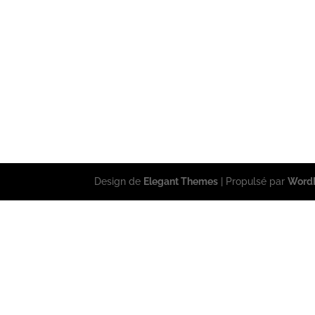
Design de
Elegant Themes
| Propulsé par
Word