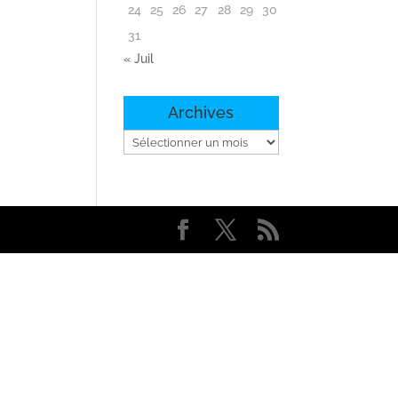
24
25
26
27
28
29
30
31
« Juil
Archives
Archives