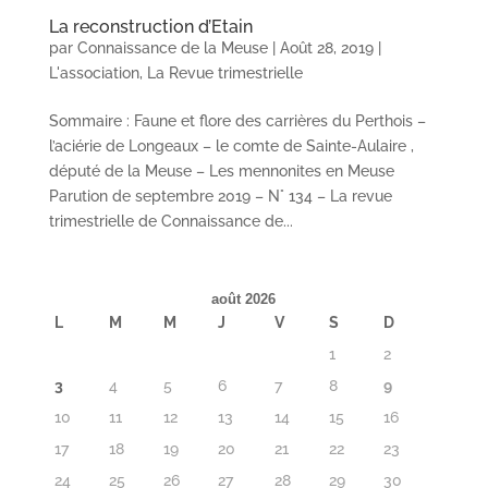
La reconstruction d’Etain
par
Connaissance de la Meuse
|
Août 28, 2019
|
L'association
,
La Revue trimestrielle
Sommaire : Faune et flore des carrières du Perthois –
l’aciérie de Longeaux – le comte de Sainte-Aulaire ,
député de la Meuse – Les mennonites en Meuse
Parution de septembre 2019 – N° 134 – La revue
trimestrielle de Connaissance de...
août 2026
L
M
M
J
V
S
D
1
2
3
4
5
6
7
8
9
10
11
12
13
14
15
16
17
18
19
20
21
22
23
24
25
26
27
28
29
30