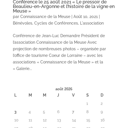
Conférence le 25 août 2021 « Le pressoir de
Beaulieu-en-Argonne et l’histoire de la vigne en
Meuse »
par
Connaissance de la Meuse
|
Août 10, 2021
|
Bénévoles
,
Cycles de Conférences
,
L'association
Conférence de Jean-Luc Demandre Président de
l’association Connaissance de la Meuse Avec
projection de nombreuses photos – organisée par
l’office de tourisme Coeur de Lorraine – avec les
associations « Connaissance de la Meuse » et la
« Galerie...
août 2026
L
M
M
J
V
S
D
1
2
3
4
5
6
7
8
9
10
11
12
13
14
15
16