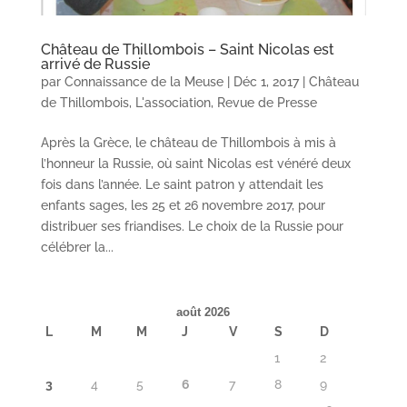
Château de Thillombois – Saint Nicolas est
arrivé de Russie
par
Connaissance de la Meuse
|
Déc 1, 2017
|
Château
de Thillombois
,
L'association
,
Revue de Presse
Après la Grèce, le château de Thillombois à mis à
l’honneur la Russie, où saint Nicolas est vénéré deux
fois dans l’année. Le saint patron y attendait les
enfants sages, les 25 et 26 novembre 2017, pour
distribuer ses friandises. Le choix de la Russie pour
célébrer la...
août 2026
L
M
M
J
V
S
D
1
2
3
4
5
6
7
8
9