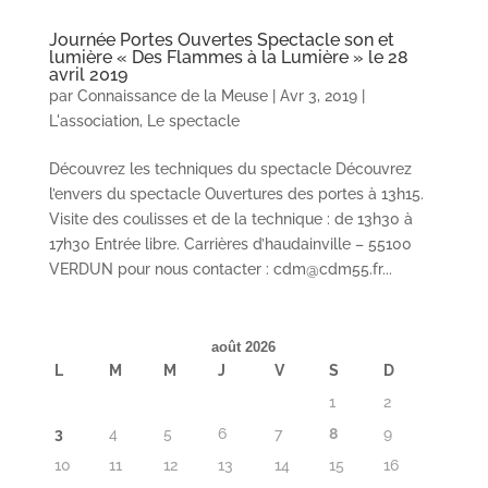
Journée Portes Ouvertes Spectacle son et
lumière « Des Flammes à la Lumière » le 28
avril 2019
par
Connaissance de la Meuse
|
Avr 3, 2019
|
L'association
,
Le spectacle
Découvrez les techniques du spectacle Découvrez
l’envers du spectacle Ouvertures des portes à 13h15.
Visite des coulisses et de la technique : de 13h30 à
17h30 Entrée libre. Carrières d’haudainville – 55100
VERDUN pour nous contacter : cdm@cdm55.fr...
août 2026
L
M
M
J
V
S
D
1
2
3
4
5
6
7
8
9
10
11
12
13
14
15
16