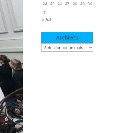
24
25
26
27
28
29
30
31
« Juil
Archives
Archives