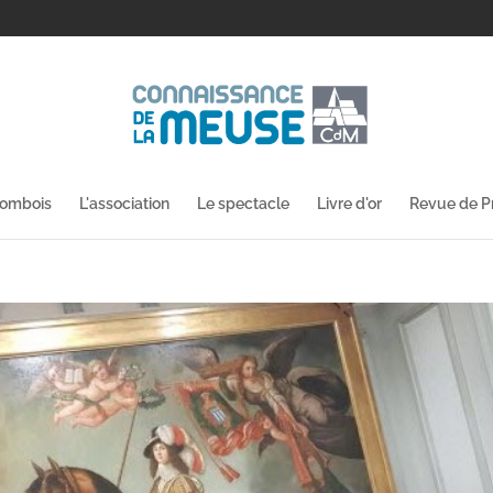
lombois
L'association
Le spectacle
Livre d'or
Revue de P