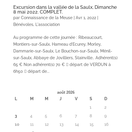
Excursion dans la vallée de la Saulx, Dimanche
8 mai 2022. COMPLET.
par
Connaissance de la Meuse
|
Avr 1, 2022
|
Bénévoles
,
L'association
Au programme de cette journée : Ribeaucourt,
Montiers-sur-Saulx, Hameau d’Ecurey, Morley,
Dammarie-sur-Saulx, Le Bouchon-sur-Saulx, Ménil-
sur-Saulx, Abbaye de Jovilliers, Stainville.. Adhérent(s)
65 € Non adhérent(s) 70 €  départ de VERDUN à
6h50  départ de...
août 2026
L
M
M
J
V
S
D
1
2
3
4
5
6
7
8
9
10
11
12
13
14
15
16