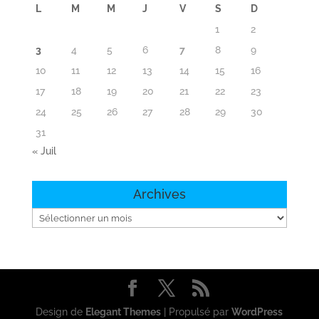
L
M
M
J
V
S
D
1
2
3
4
5
6
7
8
9
10
11
12
13
14
15
16
17
18
19
20
21
22
23
24
25
26
27
28
29
30
31
« Juil
Archives
Archives
Design de
Elegant Themes
| Propulsé par
WordPress