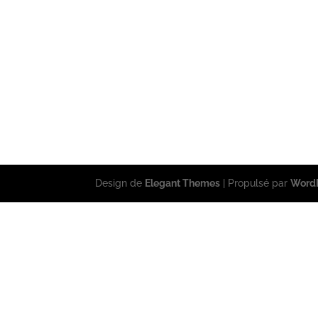
Design de
Elegant Themes
| Propulsé par
Word