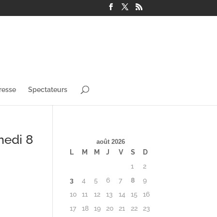
resse
Spectateurs
medi 8
août 2026
L
M
M
J
V
S
D
1
2
3
4
5
6
7
8
9
10
11
12
13
14
15
16
17
18
19
20
21
22
23