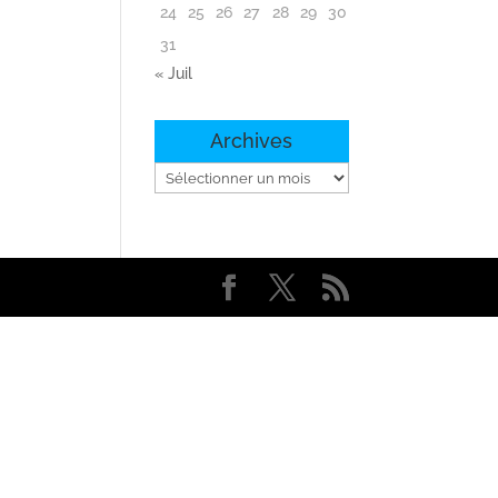
24
25
26
27
28
29
30
31
« Juil
Archives
Archives