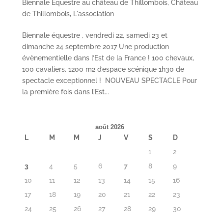
Biennale Equestre au château de Thillombois
,
Château
de Thillombois
,
L'association
Biennale équestre , vendredi 22, samedi 23 et
dimanche 24 septembre 2017 Une production
évènementielle dans l’Est de la France ! 100 chevaux,
100 cavaliers, 1200 m2 d’espace scénique 1h30 de
spectacle exceptionnel ! NOUVEAU SPECTACLE Pour
la première fois dans l’Est...
août 2026
L
M
M
J
V
S
D
1
2
3
4
5
6
7
8
9
10
11
12
13
14
15
16
17
18
19
20
21
22
23
24
25
26
27
28
29
30