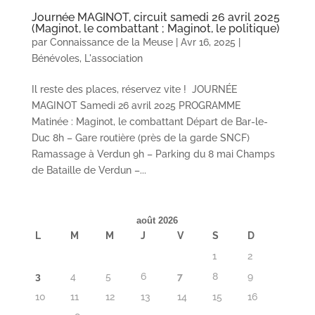
Journée MAGINOT, circuit samedi 26 avril 2025
(Maginot, le combattant ; Maginot, le politique)
par
Connaissance de la Meuse
|
Avr 16, 2025
|
Bénévoles
,
L'association
Il reste des places, réservez vite ! JOURNÉE
MAGINOT Samedi 26 avril 2025 PROGRAMME
Matinée : Maginot, le combattant Départ de Bar-le-
Duc 8h – Gare routière (près de la garde SNCF)
Ramassage à Verdun 9h – Parking du 8 mai Champs
de Bataille de Verdun –...
août 2026
L
M
M
J
V
S
D
1
2
3
4
5
6
7
8
9
10
11
12
13
14
15
16