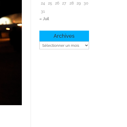
24
25
26
27
28
29
30
31
« Juil
Archives
Archives