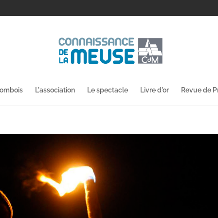
lombois
L'association
Le spectacle
Livre d'or
Revue de P