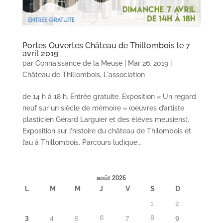
Portes Ouvertes Château de Thillombois le 7
avril 2019
par
Connaissance de la Meuse
|
Mar 26, 2019
|
Château de Thillombois
,
L'association
de 14 h à 18 h. Entrée gratuite. Exposition « Un regard
neuf sur un siècle de mémoire » (oeuvres d’artiste
plasticien Gérard Larguier et des élèves meusiens).
Exposition sur l’histoire du château de Thilombois et
l’au à Thillombois. Parcours ludique...
août 2026
L
M
M
J
V
S
D
1
2
3
4
5
6
7
8
9