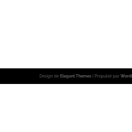
Design de
Elegant Themes
| Propulsé par
Word