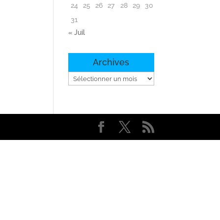
24
25
26
27
28
29
30
31
« Juil
Archives
Archives