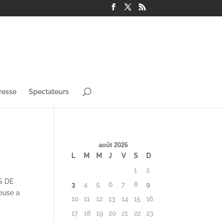
resse
Spectateurs
août 2026
L
M
M
J
V
S
D
1
2
S DE
3
4
5
6
7
8
9
euse a
10
11
12
13
14
15
16
17
18
19
20
21
22
23