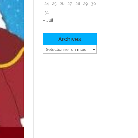
24
25
26
27
28
29
30
31
« Juil
Archives
Archives