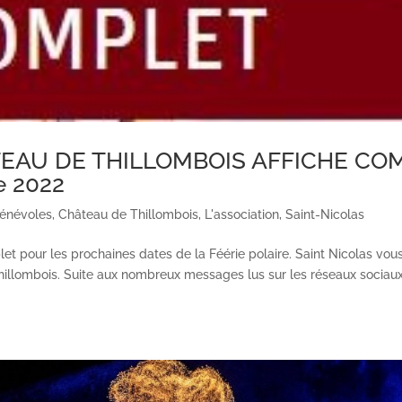
TEAU DE THILLOMBOIS AFFICHE CO
e 2022
énévoles
,
Château de Thillombois
,
L'association
,
Saint-Nicolas
et pour les prochaines dates de la Féérie polaire. Saint Nicolas vo
illombois. Suite aux nombreux messages lus sur les réseaux sociau