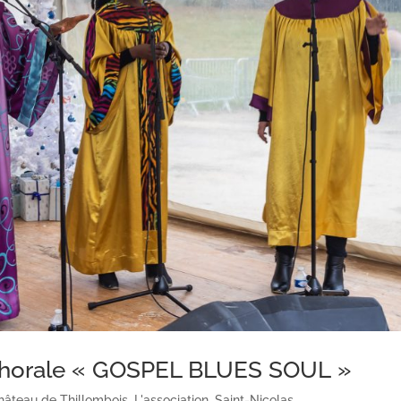
 chorale « GOSPEL BLUES SOUL »
hâteau de Thillombois
,
L'association
,
Saint-Nicolas