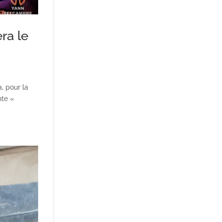
ra le
, pour la
nte «