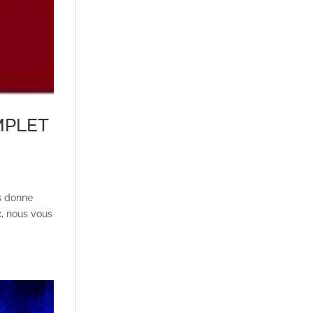
MPLET
us donne
x, nous vous