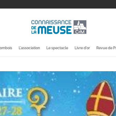
lombois
L'association
Le spectacle
Livre d'or
Revue de P