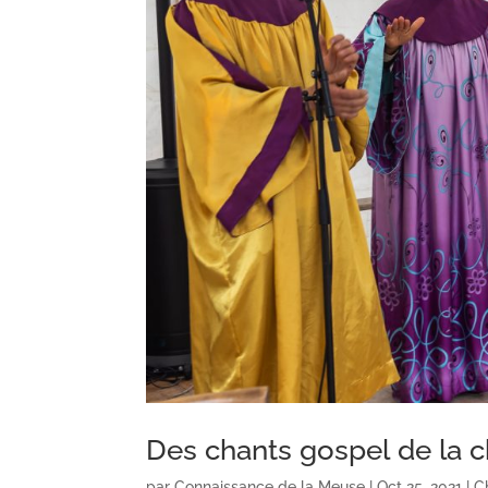
Des chants gospel de la
par
Connaissance de la Meuse
|
Oct 25, 2021
|
C