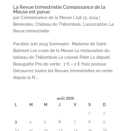
La Revue trimestrielle Connaissance de la
Meuse est parue
par
Connaissance de la Meuse
|
Juil 13, 2024
|
Bénévoles
,
Château de Thillombois
,
L'association
,
La
Revue trimestrielle
Parution Juin 2024 Sommaire : Madame de Saint-
Balmont Les crues de la Meuse La restauration du
tableau de Thillombois Le colonel Pétin Le député
Beauguitte Prix de vente : 7 € + 2 € frais postaux
Découvrez toutes les Revues trimestrielles en vente
depuis la N°...
août 2026
L
M
M
J
V
S
D
1
2
3
4
5
6
7
8
9
10
11
12
13
14
15
16