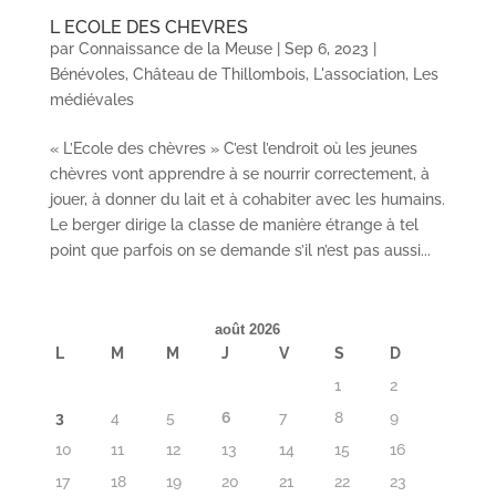
L ECOLE DES CHEVRES
par
Connaissance de la Meuse
|
Sep 6, 2023
|
Bénévoles
,
Château de Thillombois
,
L'association
,
Les
médiévales
« L’Ecole des chèvres » C’est l’endroit où les jeunes
chèvres vont apprendre à se nourrir correctement, à
jouer, à donner du lait et à cohabiter avec les humains.
Le berger dirige la classe de manière étrange à tel
point que parfois on se demande s’il n’est pas aussi...
août 2026
L
M
M
J
V
S
D
1
2
3
4
5
6
7
8
9
10
11
12
13
14
15
16
17
18
19
20
21
22
23