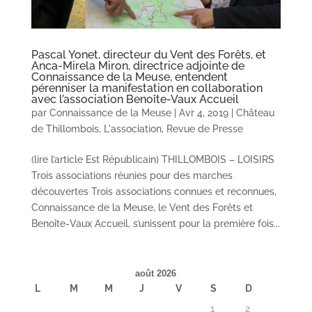
Pascal Yonet, directeur du Vent des Forêts, et
Anca-Mirela Miron, directrice adjointe de
Connaissance de la Meuse, entendent
pérenniser la manifestation en collaboration
avec l’association Benoîte-Vaux Accueil
par
Connaissance de la Meuse
|
Avr 4, 2019
|
Château
de Thillombois
,
L'association
,
Revue de Presse
(lire l’article Est Républicain) THILLOMBOIS – LOISIRS
Trois associations réunies pour des marches
découvertes Trois associations connues et reconnues,
Connaissance de la Meuse, le Vent des Forêts et
Benoîte-Vaux Accueil, s’unissent pour la première fois...
août 2026
L
M
M
J
V
S
D
1
2