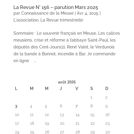
La Revue N° 156 – parution Mars 2025
par
Connaissance de la Meuse
|
Avr 4, 2025
|
L'association
,
La Revue trimestrielle
Sommaire : Le souvenir français en Meuse, Les calices
meusiens, crise et réforme à l’abbaye Saint-Paul, les
députés des Cent-Jours(2), René Valet, le Verdunois
de la bande à Bonnot, incendie à Bar. Je commande
en ligne ...
août 2026
L
M
M
J
V
S
D
1
2
3
4
5
6
7
8
9
10
11
12
13
14
15
16
17
18
19
20
21
22
23
24
25
26
27
28
29
30