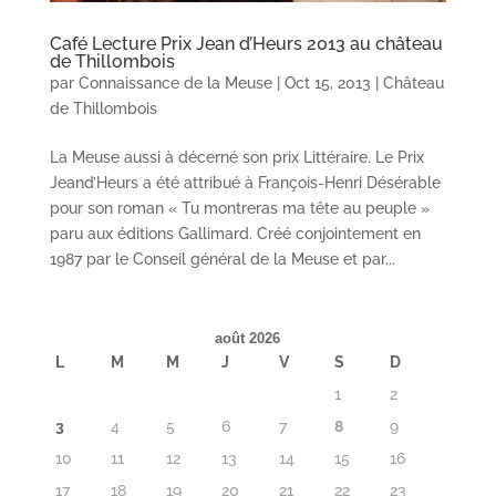
Café Lecture Prix Jean d’Heurs 2013 au château
de Thillombois
par
Connaissance de la Meuse
|
Oct 15, 2013
|
Château
de Thillombois
La Meuse aussi à décerné son prix Littéraire. Le Prix
Jeand’Heurs a été attribué à François-Henri Désérable
pour son roman « Tu montreras ma tête au peuple »
paru aux éditions Gallimard. Créé conjointement en
1987 par le Conseil général de la Meuse et par...
août 2026
L
M
M
J
V
S
D
1
2
3
4
5
6
7
8
9
10
11
12
13
14
15
16
17
18
19
20
21
22
23