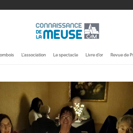
lombois
L'association
Le spectacle
Livre d'or
Revue de P