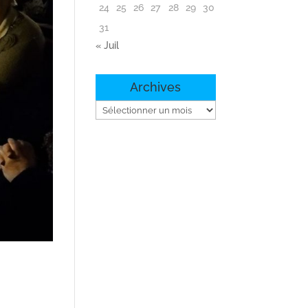
24
25
26
27
28
29
30
31
« Juil
Archives
Archives