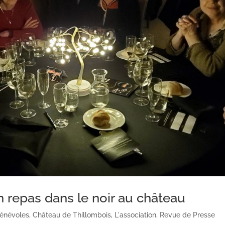
n repas dans le noir au château
énévoles
,
Château de Thillombois
,
L'association
,
Revue de Presse