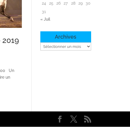
24
25
26
27
28
29
30
31
« Juil
Archives
 2019
Archives
5h00 Un
ire un