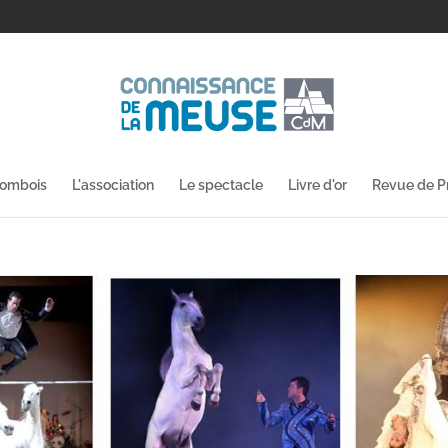
lombois
L'association
Le spectacle
Livre d'or
Revue de P