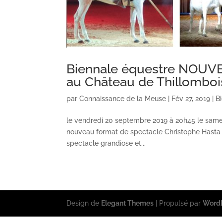
Biennale équestre NOUVE
au Château de Thillomboi
par
Connaissance de la Meuse
|
Fév 27, 2019
|
B
le vendredi 20 septembre 2019 à 20h45 le sam
nouveau format de spectacle Christophe Hasta L
spectacle grandiose et...
Design de
Elegant Themes
| Propulsé par
Word