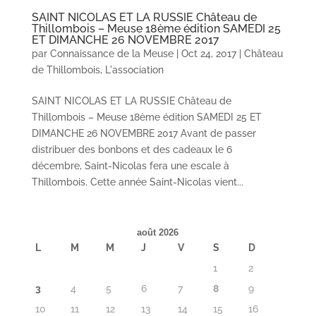
SAINT NICOLAS ET LA RUSSIE Château de
Thillombois – Meuse 18ème édition SAMEDI 25
ET DIMANCHE 26 NOVEMBRE 2017
par
Connaissance de la Meuse
|
Oct 24, 2017
|
Château
de Thillombois
,
L'association
SAINT NICOLAS ET LA RUSSIE Château de
Thillombois – Meuse 18ème édition SAMEDI 25 ET
DIMANCHE 26 NOVEMBRE 2017 Avant de passer
distribuer des bonbons et des cadeaux le 6
décembre, Saint-Nicolas fera une escale à
Thillombois. Cette année Saint-Nicolas vient...
août 2026
L
M
M
J
V
S
D
1
2
3
4
5
6
7
8
9
10
11
12
13
14
15
16