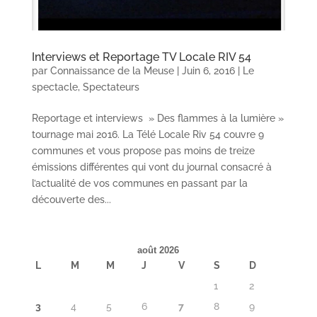
Interviews et Reportage TV Locale RIV 54
par
Connaissance de la Meuse
|
Juin 6, 2016
|
Le
spectacle
,
Spectateurs
Reportage et interviews » Des flammes à la lumière »
tournage mai 2016. La Télé Locale Riv 54 couvre 9
communes et vous propose pas moins de treize
émissions différentes qui vont du journal consacré à
l’actualité de vos communes en passant par la
découverte des...
août 2026
L
M
M
J
V
S
D
1
2
3
4
5
6
7
8
9