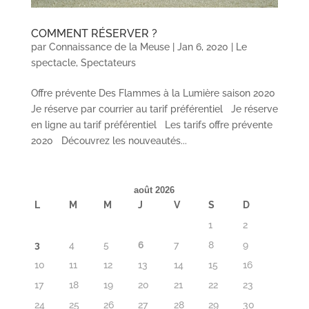
COMMENT RÉSERVER ?
par
Connaissance de la Meuse
|
Jan 6, 2020
|
Le
spectacle
,
Spectateurs
Offre prévente Des Flammes à la Lumière saison 2020
Je réserve par courrier au tarif préférentiel Je réserve
en ligne au tarif préférentiel Les tarifs offre prévente
2020 Découvrez les nouveautés...
août 2026
L
M
M
J
V
S
D
1
2
3
4
5
6
7
8
9
10
11
12
13
14
15
16
17
18
19
20
21
22
23
24
25
26
27
28
29
30