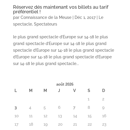
Réservez dés maintenant vos billets au tarif
préférentiel !
par
Connaissance de la Meuse
|
Déc 1, 2017
|
Le
spectacle
,
Spectateurs
le plus grand spectacle d’Europe sur 14-18 le plus
grand spectacle d’Europe sur 14-18 le plus grand
spectacle d’Europe sur 14-18 le plus grand spectacle
d’Europe sur 14-18 le plus grand spectacle d’Europe
sur 14-18 le plus grand spectacle...
août 2026
L
M
M
J
V
S
D
1
2
3
4
5
6
7
8
9
10
11
12
13
14
15
16
17
18
19
20
21
22
23