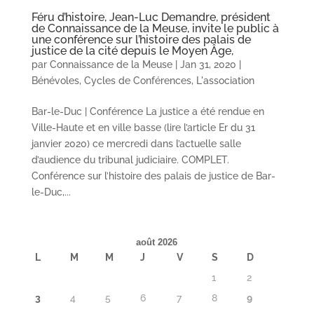
Féru d’histoire, Jean-Luc Demandre, président
de Connaissance de la Meuse, invite le public à
une conférence sur l’histoire des palais de
justice de la cité depuis le Moyen Âge,
par
Connaissance de la Meuse
|
Jan 31, 2020
|
Bénévoles
,
Cycles de Conférences
,
L'association
Bar-le-Duc | Conférence La justice a été rendue en
Ville-Haute et en ville basse (lire l’article Er du 31
janvier 2020) ce mercredi dans l’actuelle salle
d’audience du tribunal judiciaire. COMPLET.
Conférence sur l’histoire des palais de justice de Bar-
le-Duc,...
août 2026
L
M
M
J
V
S
D
1
2
3
4
5
6
7
8
9