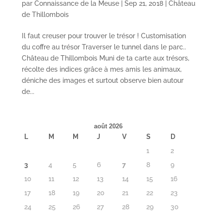
par
Connaissance de la Meuse
|
Sep 21, 2018
|
Château
de Thillombois
Il faut creuser pour trouver le trésor ! Customisation
du coffre au trésor Traverser le tunnel dans le parc..
Château de Thillombois Muni de ta carte aux trésors,
récolte des indices grâce à mes amis les animaux,
déniche des images et surtout observe bien autour
de...
août 2026
L
M
M
J
V
S
D
1
2
3
4
5
6
7
8
9
10
11
12
13
14
15
16
17
18
19
20
21
22
23
24
25
26
27
28
29
30