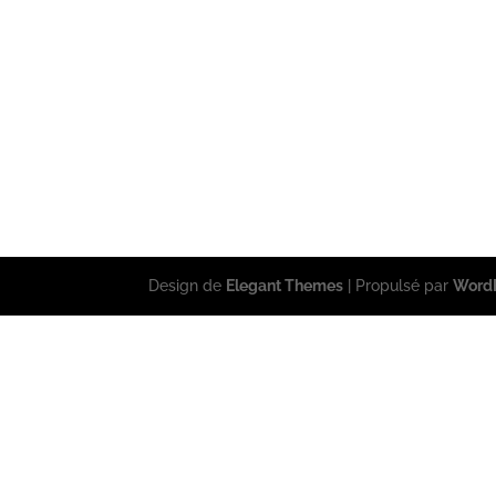
Design de
Elegant Themes
| Propulsé par
Word