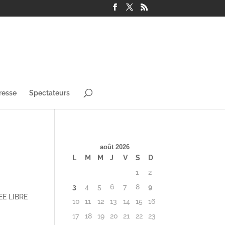
resse
Spectateurs
août 2026
L
M
M
J
V
S
D
1
2
3
4
5
6
7
8
9
REE LIBRE
10
11
12
13
14
15
16
17
18
19
20
21
22
23