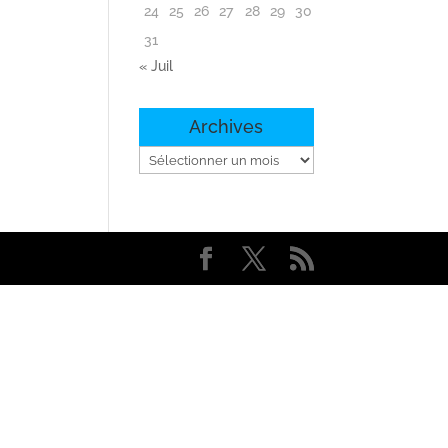
24
25
26
27
28
29
30
31
« Juil
Archives
Archives