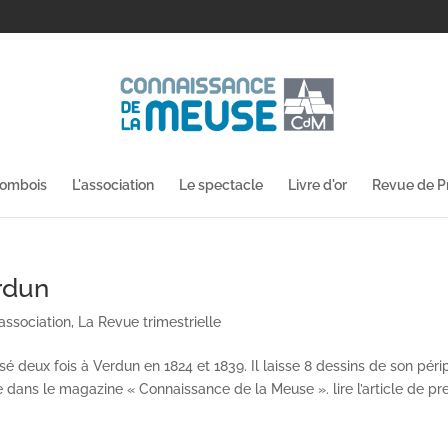
lombois
L'association
Le spectacle
Livre d'or
Revue de P
rdun
'association
,
La Revue trimestrielle
sé deux fois à Verdun en 1824 et 1839. Il laisse 8 dessins de son péri
e dans le magazine « Connaissance de la Meuse ». lire l’article de pre