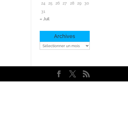
24
25
26
27
28
29
30
31
« Juil
Archives
Archives