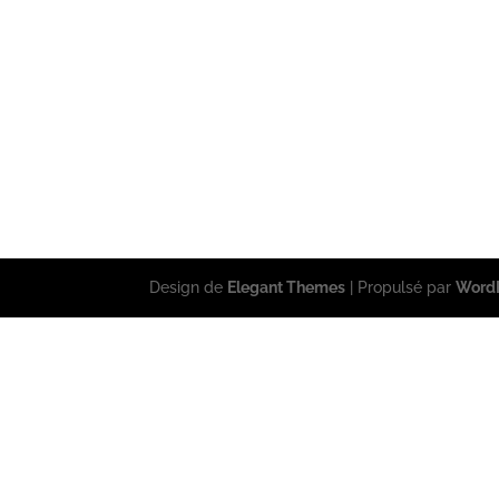
Design de
Elegant Themes
| Propulsé par
Word