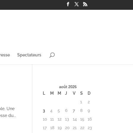
resse
Spectateurs
août 2026
L
M
M
J
V
S
D
1
2
ple. Une
3
4
5
6
7
8
9
sse du...
10
11
12
13
14
15
16
17
18
19
20
21
22
23