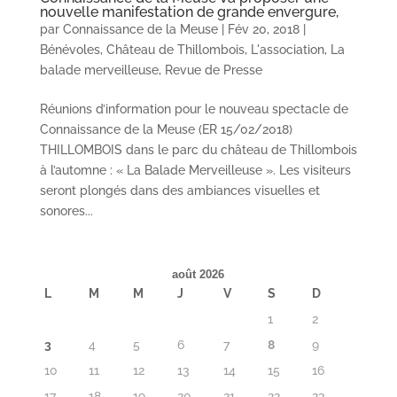
nouvelle manifestation de grande envergure,
par
Connaissance de la Meuse
|
Fév 20, 2018
|
Bénévoles
,
Château de Thillombois
,
L'association
,
La
balade merveilleuse
,
Revue de Presse
Réunions d’information pour le nouveau spectacle de
Connaissance de la Meuse (ER 15/02/2018)
THILLOMBOIS dans le parc du château de Thillombois
à l’automne : « La Balade Merveilleuse ». Les visiteurs
seront plongés dans des ambiances visuelles et
sonores...
août 2026
L
M
M
J
V
S
D
1
2
3
4
5
6
7
8
9
10
11
12
13
14
15
16
17
18
19
20
21
22
23