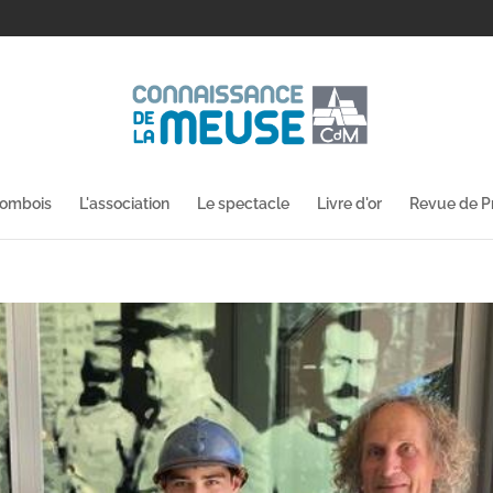
lombois
L'association
Le spectacle
Livre d'or
Revue de P