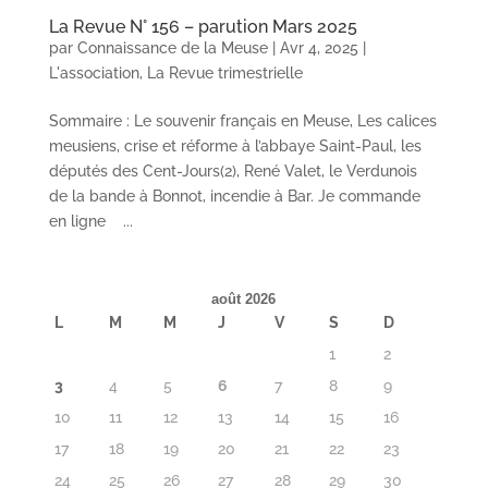
La Revue N° 156 – parution Mars 2025
par
Connaissance de la Meuse
|
Avr 4, 2025
|
L'association
,
La Revue trimestrielle
Sommaire : Le souvenir français en Meuse, Les calices
meusiens, crise et réforme à l’abbaye Saint-Paul, les
députés des Cent-Jours(2), René Valet, le Verdunois
de la bande à Bonnot, incendie à Bar. Je commande
en ligne ...
août 2026
L
M
M
J
V
S
D
1
2
3
4
5
6
7
8
9
10
11
12
13
14
15
16
17
18
19
20
21
22
23
24
25
26
27
28
29
30