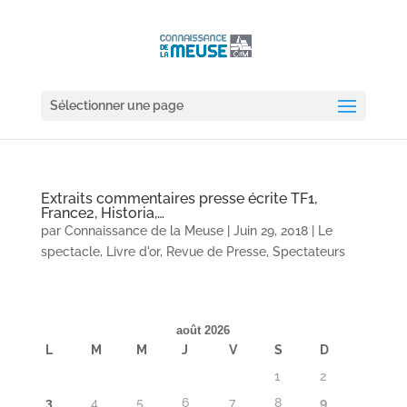
Sélectionner une page
Extraits commentaires presse écrite TF1,
France2, Historia,…
par
Connaissance de la Meuse
|
Juin 29, 2018
|
Le
spectacle
,
Livre d'or
,
Revue de Presse
,
Spectateurs
août 2026
L
M
M
J
V
S
D
1
2
3
4
5
6
7
8
9