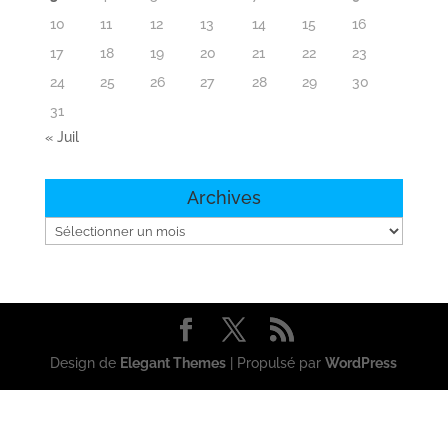
10
11
12
13
14
15
16
17
18
19
20
21
22
23
24
25
26
27
28
29
30
31
« Juil
Archives
Archives
Design de
Elegant Themes
| Propulsé par
WordPress