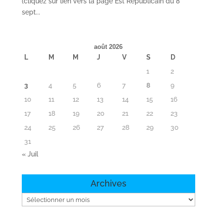
(cliquez sur lien vers la page Est Républicain du 8
sept...
août 2026
L
M
M
J
V
S
D
1
2
3
4
5
6
7
8
9
10
11
12
13
14
15
16
17
18
19
20
21
22
23
24
25
26
27
28
29
30
31
« Juil
Archives
Archives