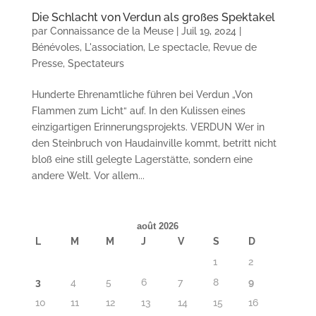
Die Schlacht von Verdun als großes Spektakel
par
Connaissance de la Meuse
|
Juil 19, 2024
|
Bénévoles
,
L'association
,
Le spectacle
,
Revue de
Presse
,
Spectateurs
Hunderte Ehrenamtliche führen bei Verdun „Von
Flammen zum Licht“ auf. In den Kulissen eines
einzigartigen Erinnerungsprojekts. VERDUN Wer in
den Steinbruch von Haudainville kommt, betritt nicht
bloß eine still gelegte Lagerstätte, sondern eine
andere Welt. Vor allem...
août 2026
L
M
M
J
V
S
D
1
2
3
4
5
6
7
8
9
10
11
12
13
14
15
16