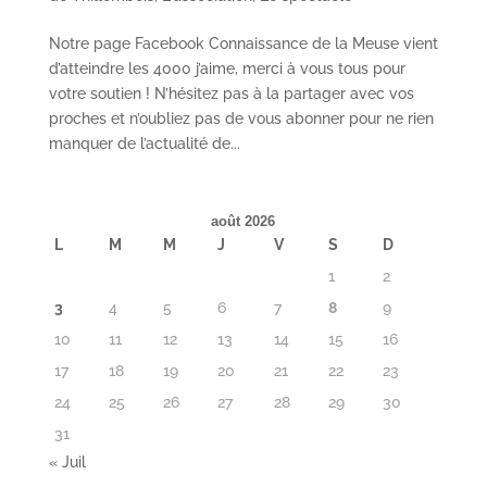
Notre page Facebook Connaissance de la Meuse vient
d’atteindre les 4000 j’aime, merci à vous tous pour
votre soutien ! N’hésitez pas à la partager avec vos
proches et n’oubliez pas de vous abonner pour ne rien
manquer de l’actualité de...
août 2026
L
M
M
J
V
S
D
1
2
3
4
5
6
7
8
9
10
11
12
13
14
15
16
17
18
19
20
21
22
23
24
25
26
27
28
29
30
31
« Juil