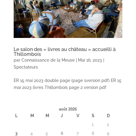
Le salon des « livres au château » accueilli à
Thillombois
par
Connaissance de la Meuse
|
Mai 16, 2023
|
Spectateurs
ER 15 mai 2023 double page (page 1version pdf) ER 15
mai 2023 livres Thillombois page 2 version pdf
août 2026
L
M
M
J
V
S
D
1
2
3
4
5
6
7
8
9