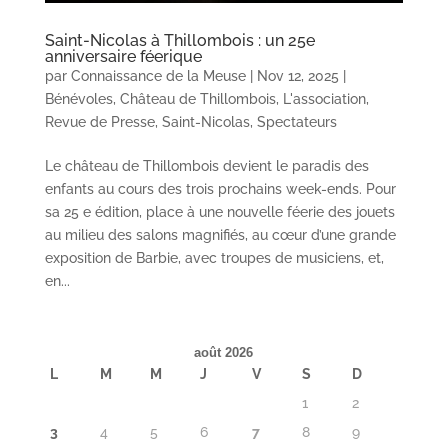
Saint-Nicolas à Thillombois : un 25e
anniversaire féerique
par
Connaissance de la Meuse
|
Nov 12, 2025
|
Bénévoles
,
Château de Thillombois
,
L'association
,
Revue de Presse
,
Saint-Nicolas
,
Spectateurs
Le château de Thillombois devient le paradis des
enfants au cours des trois prochains week-ends. Pour
sa 25 e édition, place à une nouvelle féerie des jouets
au milieu des salons magnifiés, au cœur d’une grande
exposition de Barbie, avec troupes de musiciens, et,
en...
août 2026
L
M
M
J
V
S
D
1
2
3
4
5
6
7
8
9